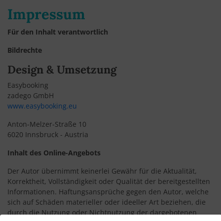
Impressum
Für den Inhalt verantwortlich
Bildrechte
Design & Umsetzung
Easybooking
zadego GmbH
www.easybooking.eu
Anton-Melzer-Straße 10
6020 Innsbruck - Austria
Inhalt des Online-Angebots
Der Autor übernimmt keinerlei Gewähr für die Aktualität,
Korrektheit, Vollständigkeit oder Qualität der bereitgestellten
Informationen. Haftungsansprüche gegen den Autor, welche
sich auf Schäden materieller oder ideeller Art beziehen, die
durch die Nutzung oder Nichtnutzung der dargebotenen