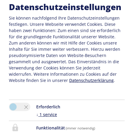
Informationen bzw. durch die Nutzung fehlerhafter und
Datenschutzeinstellungen
unvollständiger Informationen verursacht wurden, sind
grundsätzlich ausgeschlossen, sofern seitens des Autors kein
Sie können nachfolgend Ihre Datenschutzeinstellungen
nachweislich vorsätzliches oder grob fahrlässiges
festlegen.
Unsere Webseite verwendet Cookies. Diese
Verschulden vorliegt. Alle Angebote sind freibleibend und
haben zwei Funktionen: Zum einen sind sie erforderlich
unverbindlich. Der Autor behält es sich ausdrücklich vor,
für die grundlegende Funktionalität unserer Website.
Teile der Seiten oder das gesamte Angebot ohne gesonderte
Zum anderen können wir mit Hilfe der Cookies unsere
Ankündigung zu verändern, zu ergänzen, zu löschen oder die
Inhalte für Sie immer weiter verbessern. Hierzu werden
Veröffentlichung zeitweise oder endgültig einzustellen.
pseudonymisierte Daten von Website-Besuchern
gesammelt und ausgewertet. Das Einverständnis in die
Haftung für Links
Verwendung der Cookies können Sie jederzeit
Trotz sorgfältiger inhaltlicher Kontrolle übernehmen wir keine
widerrufen. Weitere Informationen zu Cookies auf der
Haftung für die Inhalte externer Links. Für den Inhalt der
Website finden Sie in unserer
Datenschutzerklärung
.
verlinkten Seiten sind ausschließlich deren Betreiber
verantwortlich.
Erforderlich
↓
1
service
Funktionalität
(immer notwendig)