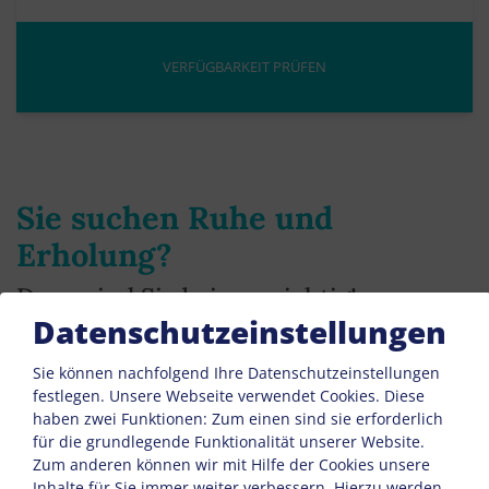
Erwachsene
Kinder
Sie suchen Ruhe und
Erholung?
Dann sind Sie bei uns richtig!
Datenschutzeinstellungen
Unser Haus in Seenähe bietet seinen Gästen die im Urlaub
Sie können nachfolgend Ihre Datenschutzeinstellungen
benötigte Ruhe und Entspannung.
festlegen.
Unsere Webseite verwendet Cookies. Diese
haben zwei Funktionen: Zum einen sind sie erforderlich
Die komfortablen Wohnungen sind mit Geschirrspüler, SAT-
für die grundlegende Funktionalität unserer Website.
TV, WLAN, teilweise mit Kachelofen usw. ausgestattet, haben
Zum anderen können wir mit Hilfe der Cookies unsere
jeweils Balkon oder Terrasse und liegen sämtlich südseitig
Inhalte für Sie immer weiter verbessern. Hierzu werden