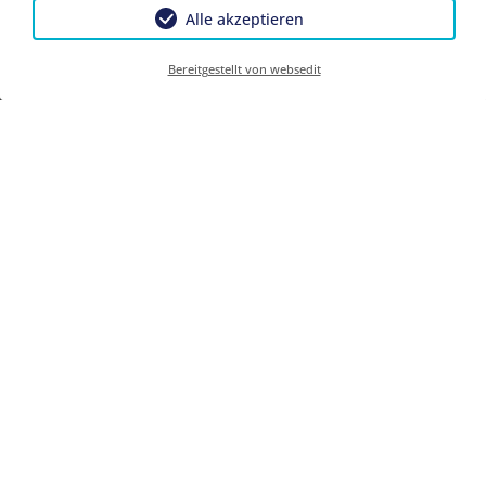
Alle akzeptieren
Bereitgestellt von websedit
Sommer
Winter
KONTAKT
Haus Walker und Haus