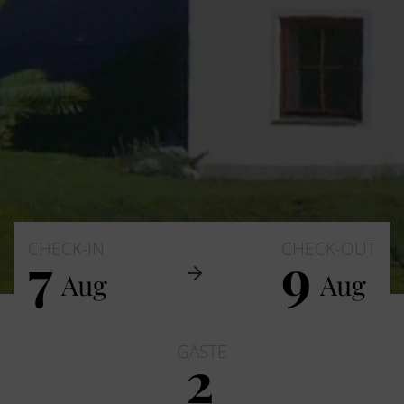
CHECK-IN
CHECK-OUT
7
9
Aug
Aug
GÄSTE
2